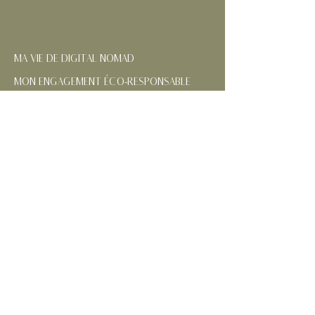
LE BLOG
MA VIE DE DIGITAL NOMAD
MON ENGAGEMENT ÉCO-RESPONSABLE
NOS RÉGIONS FRANÇAISES
CONTACTEZ-MOI
SUIVEZ MES AVENTURES
MENTIONS
LÉGALES