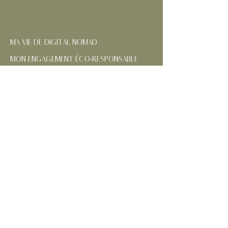
LE BLOG
MA VIE DE DIGITAL NOMAD
MON ENGAGEMENT ÉCO-RESPONSABLE
NOS RÉGIONS FRANÇAISES
CONTACTEZ-MOI
SUIVEZ MES AVENTURES
MENTIONS
LÉGALES