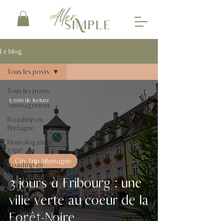
Le blog
Tous les posts
Tous les posts
5 min de lecture
Aménagement
Roadtrip en
Bretagne
Homologation
VASP
City Trip Allemagne
Roadtrip en
Lorraine
3 jours à Fribourg : une
Vanlife au
ville verte au coeur de la
quotidien
Roadtrip
Forêt-Noire
Auvergne-Rhône-