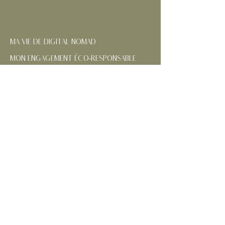
LE BLOG
MA VIE DE DIGITAL NOMAD
MON ENGAGEMENT ÉCO-RESPONSABLE
NOS RÉGIONS FRANÇAISES
CONTACTEZ-MOI
SUIVEZ MES AVENTURES
MENTIONS
LÉGALES