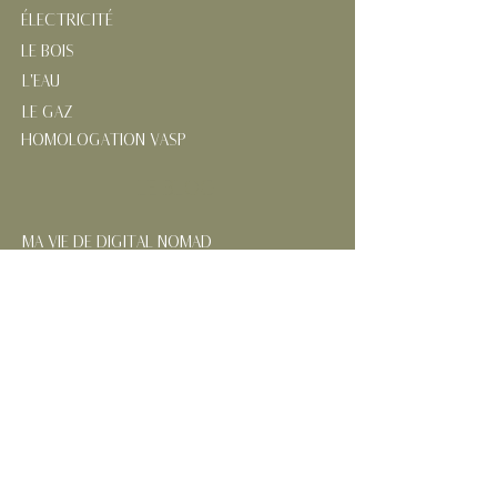
ÉLECTRICITÉ
LE BOIS
L'EAU
LE GAZ
HOMOLOGATION VASP
LE BLOG
MA VIE DE DIGITAL NOMAD
MON ENGAGEMENT ÉCO-RESPONSABLE
NOS RÉGIONS FRANÇAISES
CONTACTEZ-MOI
SUIVEZ MES AVENTURES