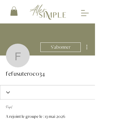
Plus d'actions
S'abonner
fefusuteroc034
fefusuteroc034
Profil
A rejoint le groupe le : 13 mai 2026