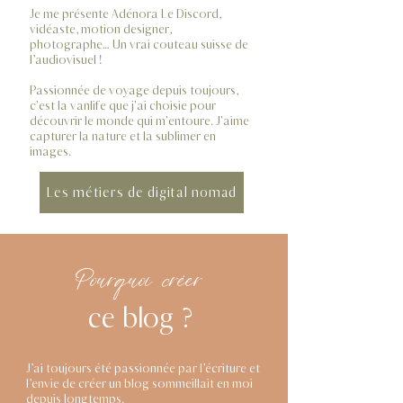
Je me présente Adénora Le Discord,
vidéaste, motion designer,
photographe… Un vrai couteau suisse de
l’audiovisuel !
Passionnée de voyage depuis toujours,
c'est la vanlife que j'ai choisie pour
découvrir le monde qui m'entoure. J
'aime
capturer la nature et la sublimer en
images.
Les métiers de digital nomad
Pourquoi créer
ce blog ?
J’ai toujours été passionnée par l’écriture et
l’envie de créer un blog sommeillait en moi
depuis longtemps.