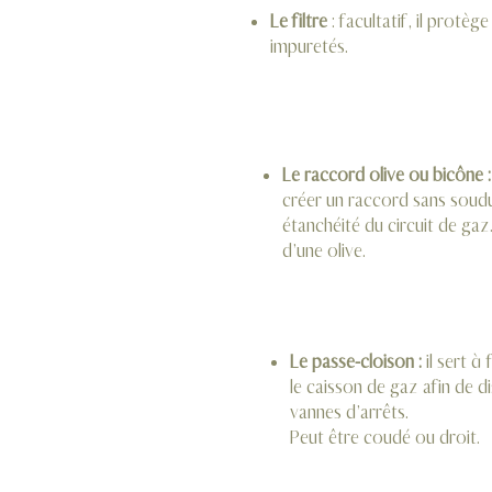
Le filtre
: facultatif, il protè
impuretés.
Le raccord olive ou bicône :
créer un raccord sans soud
étanchéité du circuit de gaz
d’une olive.
Le passe-cloison :
il sert à
le caisson de gaz afin de di
vannes d’arrêts.
Peut être coudé ou droit.