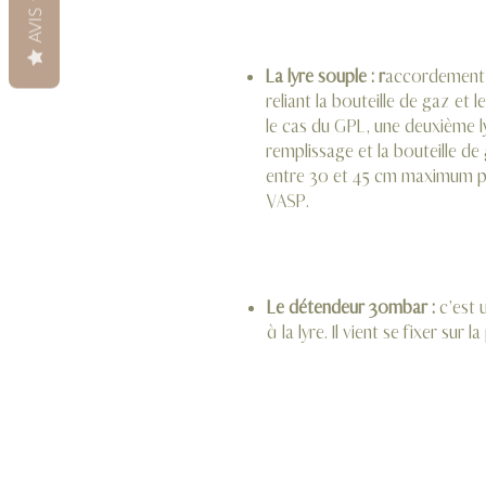
AVIS
La lyre souple : r
accordement f
reliant la bouteille de gaz et
le cas du GPL, une deuxième ly
remplissage et la bouteille de
entre 30 et 45 cm maximum p
VASP.
Le détendeur 30mbar :
c’est u
à la lyre. Il vient se fixer sur 