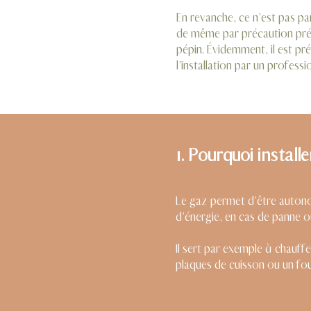
En revanche, ce n’est pas pa
de même par précaution préve
pépin. Évidemment, il est pr
l’installation par un professi
1. Pourquoi instal
Le gaz permet d’être autono
d’énergie, en cas de panne ou
Il sert par exemple à chauffe
plaques de cuisson ou un fou