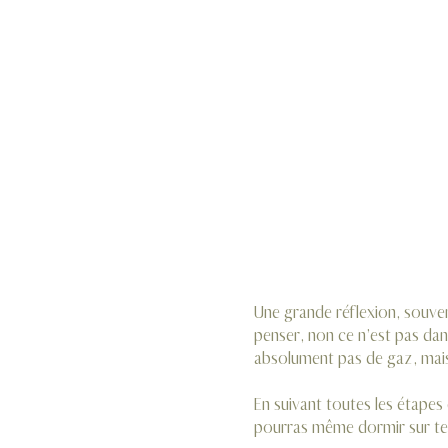
SOMMAIRE
Pourquoi installer du
Les équipements du ci
Mon installation GPL 
Les avantages et inco
Une grande réflexion, souven
penser, non ce n’est pas dang
absolument pas de gaz, mais 
En suivant toutes les étapes
pourras même dormir sur tes 