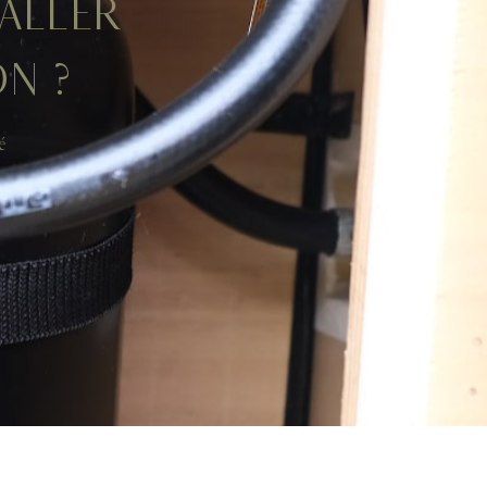
ALLER
N ?
é