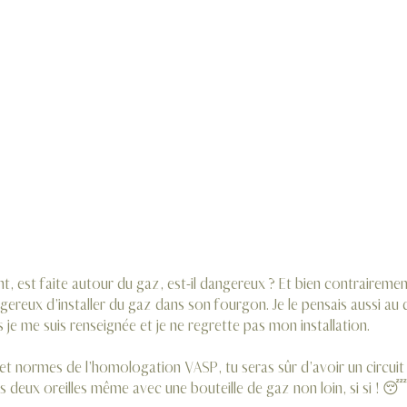
 gaz dans son fourgon ?
rcuit de gaz
dans Augustin
nvénients du butane et du propane
t, est faite autour du gaz, est-il dangereux ? Et bien contrairemen
ereux d’installer du gaz dans son fourgon. Je le pensais aussi au d
je me suis renseignée et je ne regrette pas mon installation.
 et normes de l’homologation VASP, tu seras sûr d’avoir un circui
deux oreilles même avec une bouteille de gaz non loin, si si ! 😴