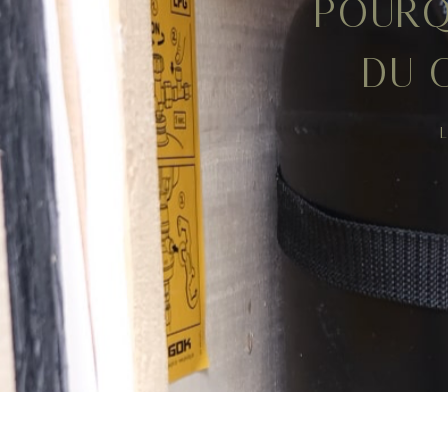
POURQ
DU 