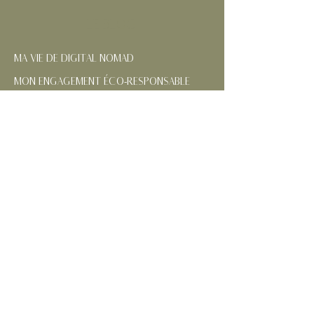
LE BLOG
MA VIE DE DIGITAL NOMAD
MON ENGAGEMENT ÉCO-RESPONSABLE
NOS RÉGIONS FRANÇAISES
CONTACTEZ-MOI
SUIVEZ MES AVENTURES
MENTIONS
LÉGALES