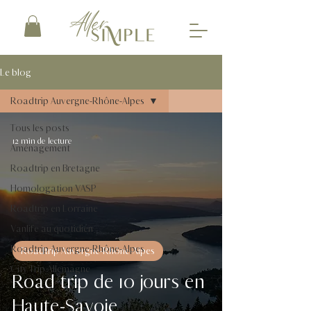
Le blog
Roadtrip Auvergne-Rhône-Alpes
Tous les posts
12 min de lecture
Aménagement
Roadtrip en Bretagne
Homologation VASP
Roadtrip en Lorraine
Vanlife au quotidien
Roadtrip Auvergne-Rhône-Alpes
Roadtrip Auvergne-Rhône-Alpes
City Trip Allemagne
Road trip de 10 jours en
Haute-Savoie