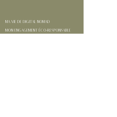
LE BLOG
MA VIE DE DIGITAL NOMAD
MON ENGAGEMENT ÉCO-RESPONSABLE
NOS RÉGIONS FRANÇAISES
CONTACTEZ-MOI
SUIVEZ MES AVENTURES
MENTIONS
LÉGALES