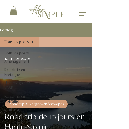
Le blog
Tous les posts
Tous les posts
12 min de lecture
Aménagement
Roadtrip en
Bretagne
Homologation
VASP
Roadtrip en
Lorraine
Roadtrip Auvergne-Rhône-Alpes
Vanlife au
Road trip de 10 jours en
quotidien
Roadtrip
Haute-Savoie
Auvergne-Rhône-