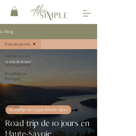
Le blog
Tous les posts
Tous les posts
12 min de lecture
Aménagement
Roadtrip en
Bretagne
Homologation
VASP
Roadtrip en
Lorraine
Roadtrip Auvergne-Rhône-Alpes
Vanlife au
Road trip de 10 jours en
quotidien
Roadtrip
Haute-Savoie
Auvergne-Rhône-