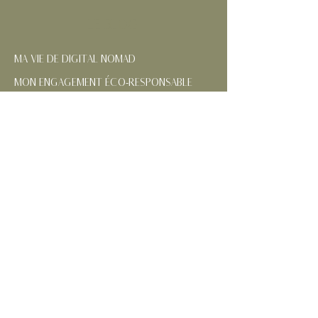
LE BLOG
MA VIE DE DIGITAL NOMAD
MON ENGAGEMENT ÉCO-RESPONSABLE
NOS RÉGIONS FRANÇAISES
CONTACTEZ-MOI
SUIVEZ MES AVENTURES
MENTIONS
LÉGALES