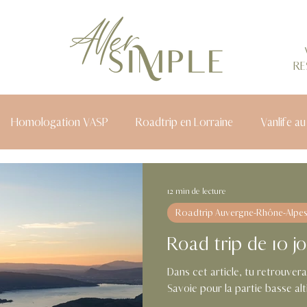
RE
Homologation VASP
Roadtrip en Lorraine
Vanlife au
12 min de lecture
Roadtrip Auvergne-Rhône-Alpe
Road trip de 10 j
Dans cet article, tu retrouvera
Savoie pour la partie basse alt