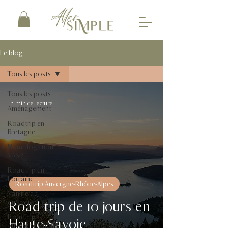
Le blog
Tous les posts
Tous les posts
12 min de lecture
Aménagement
Roadtrip en
Bretagne
Homologation
VASP
Roadtrip en
Lorraine
Roadtrip Auvergne-Rhône-Alpes
Vanlife au
Road trip de 10 jours en
quotidien
Roadtrip
Haute-Savoie
Auvergne-Rhône-