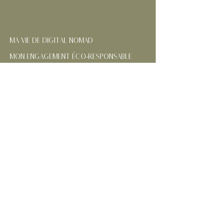
LE BLOG
MA VIE DE DIGITAL NOMAD
MON ENGAGEMENT ÉCO-RESPONSABLE
NOS RÉGIONS FRANÇAISES
CONTACTEZ-MOI
SUIVEZ MES AVENTURES
MENTIONS
LÉGALES