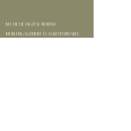
LE BLOG
MA VIE DE DIGITAL NOMAD
MON ENGAGEMENT ÉCO-RESPONSABLE
NOS RÉGIONS FRANÇAISES
CONTACTEZ-MOI
SUIVEZ MES AVENTURES
MENTIONS
LÉGALES