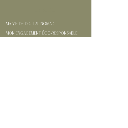
LE BLOG
MA VIE DE DIGITAL NOMAD
MON ENGAGEMENT ÉCO-RESPONSABLE
NOS RÉGIONS FRANÇAISES
CONTACTEZ-MOI
SUIVEZ MES AVENTURES
MENTIONS
LÉGALES