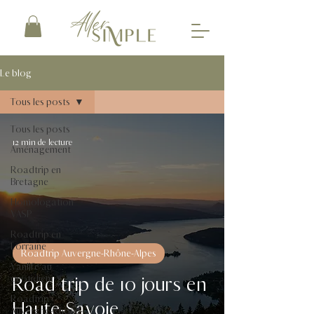
Le blog
Tous les posts
Tous les posts
12 min de lecture
Aménagement
Roadtrip en
Bretagne
Homologation
VASP
Roadtrip en
Lorraine
Roadtrip Auvergne-Rhône-Alpes
Vanlife au
Road trip de 10 jours en
quotidien
Roadtrip
Haute-Savoie
Auvergne-Rhône-