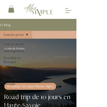
Le blog
Tous les posts
Tous les posts
12 min de lecture
Aménagement
Roadtrip en
Bretagne
Homologation
VASP
Roadtrip en
Lorraine
Roadtrip Auvergne-Rhône-Alpes
Vanlife au
Road trip de 10 jours en
quotidien
Roadtrip
Haute-Savoie
Auvergne-Rhône-