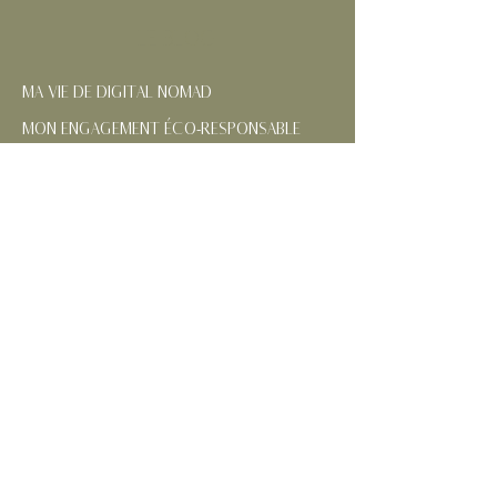
LE BLOG
MA VIE DE DIGITAL NOMAD
MON ENGAGEMENT ÉCO-RESPONSABLE
NOS RÉGIONS FRANÇAISES
CONTACTEZ-MOI
SUIVEZ MES AVENTURES
MENTIONS
LÉGALES