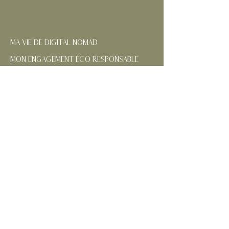
LE BLOG
MA VIE DE DIGITAL NOMAD
MON ENGAGEMENT ÉCO-RESPONSABLE
NOS RÉGIONS FRANÇAISES
CONTACTEZ-MOI
SUIVEZ MES AVENTURES
MENTIONS
LÉGALES