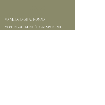
LE BLOG
MA VIE DE DIGITAL NOMAD
MON ENGAGEMENT ÉCO-RESPONSABLE
NOS RÉGIONS FRANÇAISES
CONTACTEZ-MOI
SUIVEZ MES AVENTURES
MENTIONS
LÉGALES