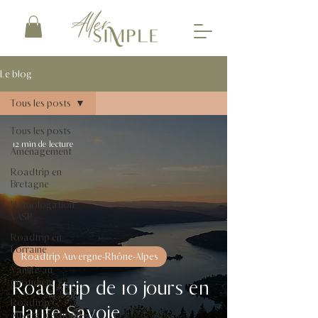
Le blog
Tous les posts
Tous les posts
12 min de lecture
Aménagement
Roadtrip en
Bretagne
Homologation
VASP
Roadtrip en
Lorraine
Roadtrip Auvergne-Rhône-Alpes
Vanlife au
Road trip de 10 jours en
quotidien
Roadtrip
Haute-Savoie
Auvergne-Rhône-