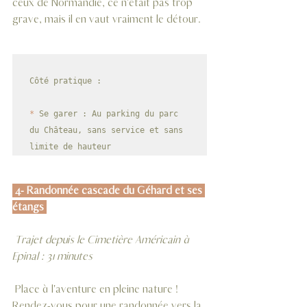
ceux de Normandie, ce n'était pas trop 
grave, mais il en vaut vraiment le détour.
Côté pratique :

*
 Se garer : Au parking du parc 
du Château, sans service et sans 
limite de hauteur
 4- Randonnée cascade du Géhard et ses 
étangs 
 Trajet depuis le Cimetière Américain à 
Epinal : 31 minutes
 Place à l'aventure en pleine nature ! 
Rendez-vous pour une randonnée vers la 