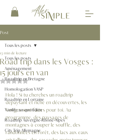
Post
Tous les posts
13 min de lecture
Tous les posts
Road trip dans les Vosges :
Aménagement
15 jours en van
Roadtrip en Bretagne
Noté NaN étoiles sur 5.
Homologation VASP
Hola ! Si tu cherches un roadtrip 
Roadtrip en Lorraine
dépaysant et riche en découvertes, les 
Vosges sont faites pour toi. Au 
Vanlife au quotidien
programme, des paysages de 
Roadtrip Auvergne-Rhône-Alpes
montagnes à couper le souffle, des 
City Trip Allemagne
randonnées en forêt, des lacs aux eaux 