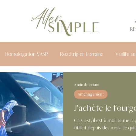
RE
Homologation VASP
Roadtrip en Lorraine
Vanlife au
2 min de lecture
Aménagement
J'achète le fourg
Ça y est, il est à moi. Je me
titillait d