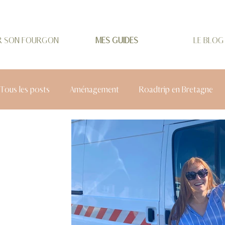
R SON FOURGON
MES GUIDES
LE BLOG
Tous les posts
Aménagement
Roadtrip en Bretagne
Roadtrip Auvergne-Rhône-Alpes
City Trip Allemagne