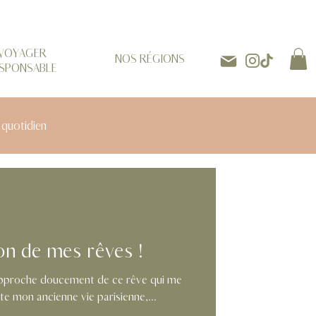
VOYAGER
NOS RÉGIONS
SPONSABLE
 quotidien
on de mes rêves !
 rapproche doucement de ce rêve qui me
epuis des mois. Je quitte mon ancienne vie parisienne,...