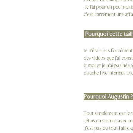
 Je l'ai pour un peu moins de 9900 euros, en prenant en compte les kilomètres, l'entretien, l'année et sa taille, 
c'est carrément une affa
 Pourquoi cette taill
Je n'étais pas forcément
des vidéos que j'ai cons
à moi et je n'ai pas hési
douche fixe intérieur ave
Pourquoi Augustin ?
Tout simplement car je 
j'étais en voiture avec 
n'est pas du tout fait e