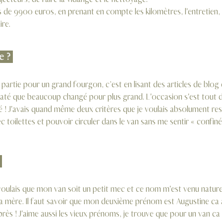
ire.
e ? 
 partie pour un grand fourgon, c’est en lisant des articles de blog
taté que beaucoup changé pour plus grand. L'occasion s'est tout d
té ! J'avais quand même deux critères que je voulais absolument res
c toilettes et pouvoir circuler dans le van sans me sentir « confiné
 
voulais que mon van soit un petit mec et ce nom m'est venu nature
ma mère. Il faut savoir que mon deuxième prénom est Augustine ça a
xprès ! J'aime aussi les vieux prénoms, je trouve que pour un van ç