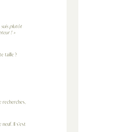
teur ! »
 taille ? 
e recherches, 
neuf. Il s'est 