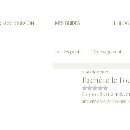
R SON FOURGON
MES GUIDES
LE BLOG
Tous les posts
Aménagement
2 min de lecture
Vanlife au quotidien
Roadtr
J'achète le f
Noté NaN étoiles sur 
Ça y est, il est à moi. 
ancienne vie parisienne, 