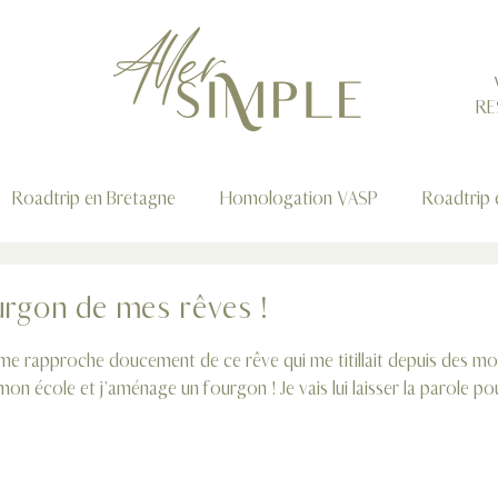
RE
Roadtrip en Bretagne
Homologation VASP
Roadtrip 
ip Auvergne-Rhône-Alpes
City Trip Allemagne
ourgon de mes rêves !
5.
Je me rapproche doucement de ce rêve qui me titillait depuis des moi
mon école et j’aménage un fourgon ! Je vais lui laisser la parole pou