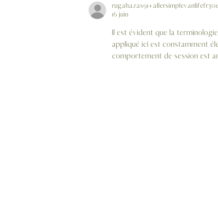
rugahazas91+allersimplevanlifefr30
16 juin
Il est évident que la terminologi
appliqué ici est constamment élev
comportement de session est ana