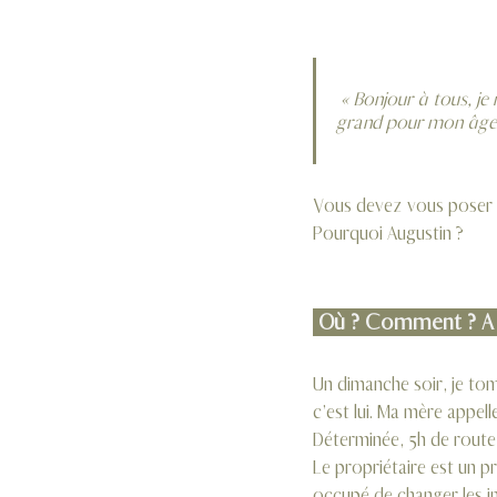
 « Bonjour à tous, je m’appelle Augustin, j’ai 10 ans et avant j’appartenais à la SNCF. Je suis plutôt 
grand pour mon âge,
Vous devez vous poser plu
Pourquoi Augustin ? 
 Où ? Comment ? A q
Un dimanche soir, je to
c’est lui. Ma mère appell
Déterminée, 5h de route 
Le propriétaire est un pro
occupé de changer les inj