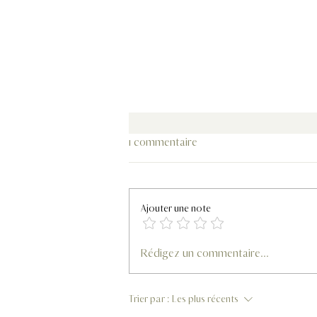
1 commentaire
Ajouter une note
La vérité sur le liège projeté I Les
Rédigez un commentaire...
erreurs à éviter
Trier par :
Les plus récents