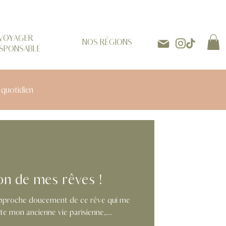
VOYAGER
NOS RÉGIONS
SPONSABLE
 quotidien
on de mes rêves !
 rapproche doucement de ce rêve qui me
epuis des mois. Je quitte mon ancienne vie parisienne,...