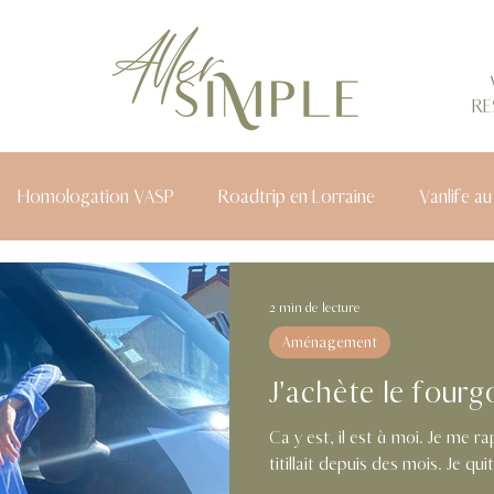
RE
Homologation VASP
Roadtrip en Lorraine
Vanlife au
2 min de lecture
Aménagement
J'achète le fourg
Ça y est, il est à moi. Je me
titillait d