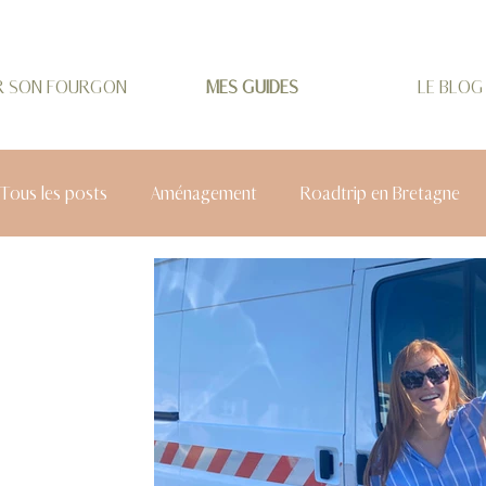
R SON FOURGON
MES GUIDES
LE BLOG
Tous les posts
Aménagement
Roadtrip en Bretagne
Roadtrip Auvergne-Rhône-Alpes
City Trip Allemagne