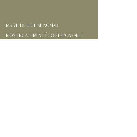
LE BLOG
MA VIE DE DIGITAL NOMAD
MON ENGAGEMENT ÉCO-RESPONSABLE
NOS RÉGIONS FRANÇAISES
CONTACTEZ-MOI
SUIVEZ MES AVENTURES
MENTIONS
LÉGALES