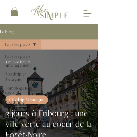
Le blog
Tous les posts
Tous les posts
5 min de lecture
Aménagement
Roadtrip en
Bretagne
Homologation
VASP
City Trip Allemagne
Roadtrip en
Lorraine
3 jours à Fribourg : une
Vanlife au
ville verte au coeur de la
quotidien
Roadtrip
Forêt-Noire
Auvergne-Rhône-