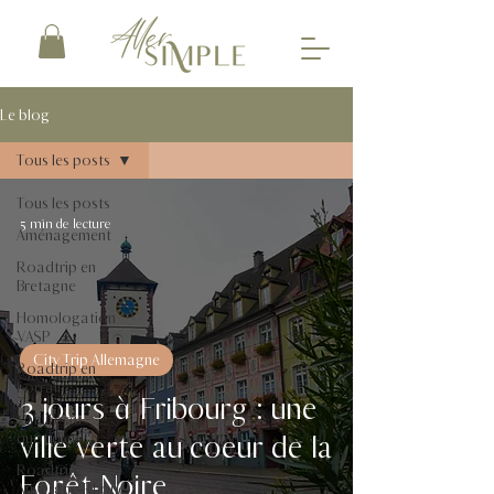
Le blog
Tous les posts
Tous les posts
5 min de lecture
Aménagement
Roadtrip en
Bretagne
Homologation
VASP
City Trip Allemagne
Roadtrip en
Lorraine
3 jours à Fribourg : une
Vanlife au
ville verte au coeur de la
quotidien
Roadtrip
Forêt-Noire
Auvergne-Rhône-