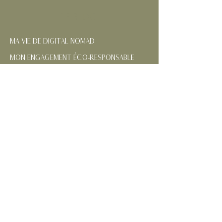
LE BLOG
MA VIE DE DIGITAL NOMAD
MON ENGAGEMENT ÉCO-RESPONSABLE
NOS RÉGIONS FRANÇAISES
CONTACTEZ-MOI
SUIVEZ MES AVENTURES
MENTIONS
LÉGALES