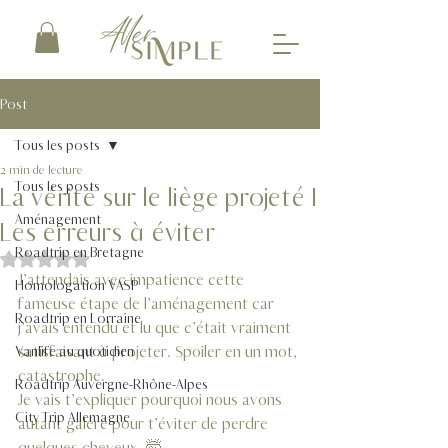
Post
Tous les posts
2 min de lecture
Tous les posts
La vérité sur le liège projeté I
Aménagement
Les erreurs à éviter
Roadtrip en Bretagne
Noté NaN étoiles sur 5.
J’attendais avec impatience cette 
Homologation VASP
fameuse étape de l’aménagement car 
Roadtrip en Lorraine
j’avais entendu et lu que c’était vraiment 
satisfaisant à projeter. Spoiler en un mot, 
Vanlife au quotidien
catastrophe. 
Roadtrip Auvergne-Rhône-Alpes
Je vais t’expliquer pourquoi nous avons 
City Trip Allemagne
autant galéré pour t’éviter de perdre 